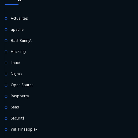
Actualités
apache
BashBunny\
Hacking\
linux\
Nginx\
Open Source
Raspberry
Saas
Securité
Wifi Pineapple\