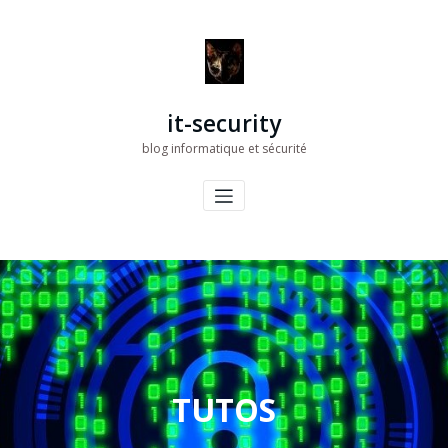
Aller
au
contenu
it-security
blog informatique et sécurité
TUTOS