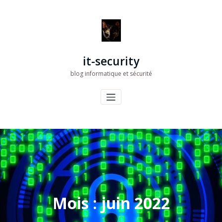
Aller
au
contenu
it-security
blog informatique et sécurité
Mois :
juin 2022