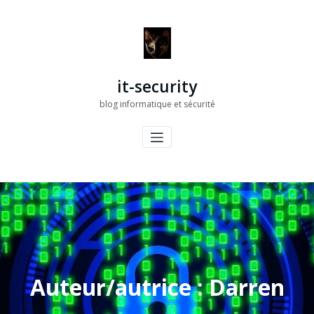
Aller
au
contenu
it-security
blog informatique et sécurité
Auteur/autrice :
Darren