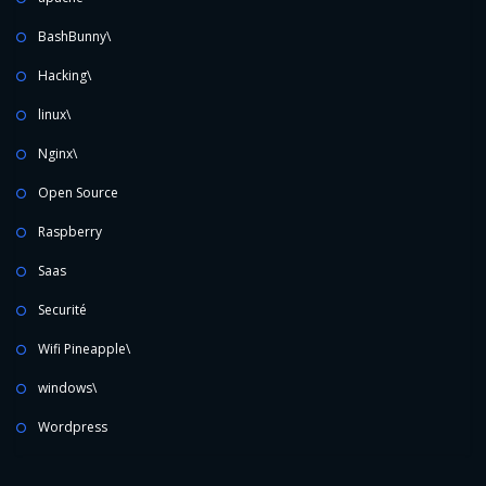
BashBunny\
Hacking\
linux\
Nginx\
Open Source
Raspberry
Saas
Securité
Wifi Pineapple\
windows\
Wordpress