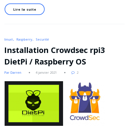
Lire la suite
linux\
Raspberry
Securité
Installation Crowdsec rpi3
DietPi / Raspberry OS
Par Darren
4 janvier 2021
2