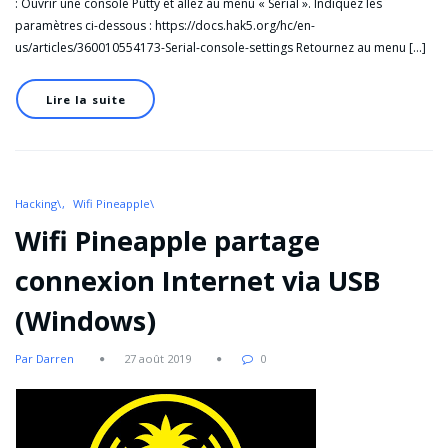
: Ouvrir une console Putty et allez au menu « Serial ». Indiquez les
paramètres ci-dessous : https://docs.hak5.org/hc/en-
us/articles/360010554173-Serial-console-settings Retournez au menu […]
Lire la suite
Hacking\
Wifi Pineapple\
Wifi Pineapple partage
connexion Internet via USB
(Windows)
Par Darren
27 août 2019
0