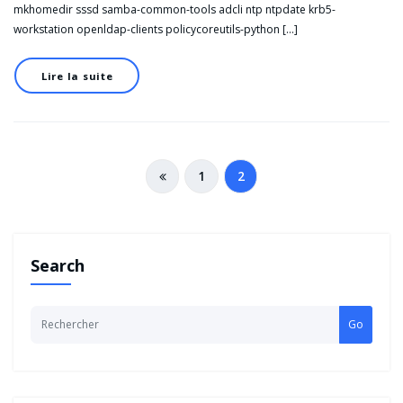
mkhomedir sssd samba-common-tools adcli ntp ntpdate krb5-
workstation openldap-clients policycoreutils-python […]
Lire la suite
Pagination
1
2
des
publications
Search
Go